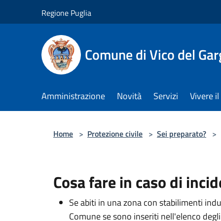
Salta al contenuto principale
Regione Puglia
Comune di Vico del Ga
Amministrazione
Novità
Servizi
Vivere 
Home
>
Protezione civile
>
Sei preparato?
>
Cosa fare in caso di inci
Se abiti in una zona con stabilimenti indu
Comune se sono inseriti nell'elenco degli i