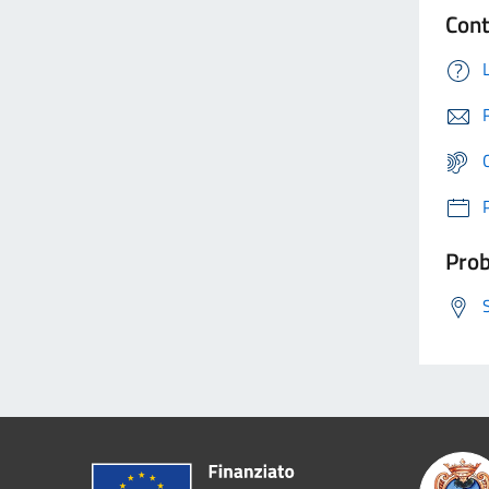
Cont
Prob