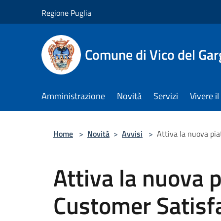
Salta al contenuto principale
Regione Puglia
Comune di Vico del Ga
Amministrazione
Novità
Servizi
Vivere 
Home
>
Novità
>
Avvisi
>
Attiva la nuova pi
Attiva la nuova 
Customer Satisf