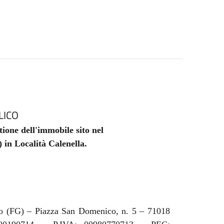
LICO
tione dell'immobile sito nel
in Località Calenella.
FG) – Piazza San Domenico, n. 5 – 71018