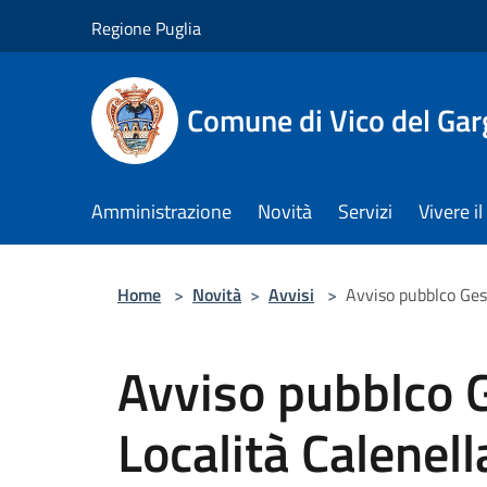
Salta al contenuto principale
Regione Puglia
Comune di Vico del Ga
Amministrazione
Novità
Servizi
Vivere 
Home
>
Novità
>
Avvisi
>
Avviso pubblco Ges
Avviso pubblco 
Località Calenell