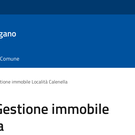
rgano
il Comune
tione immobile Località Calenella
Gestione immobile
a