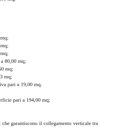
.
0 mq;
5 mq;
0 mq;
i a 80,00 mq;
,60 mq;
13 mq;
siva pari a 19,00 mq.
rficie pari a 194,00 mq;
i che garantiscono il collegamento verticale tra