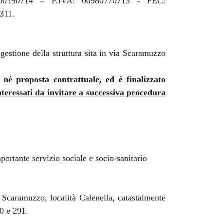
000190714 – P.IVA: 00980770713 - PEC:
311.
a gestione della struttura sita in via Scaramuzzo
 né proposta contrattuale, ed è finalizzato
teressati da invitare a successiva procedura
mportante servizio sociale e socio-sanitario
 Scaramuzzo, località Calenella, catastalmente
90 e 291.