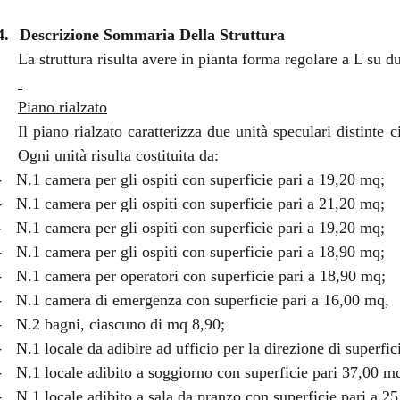
4.
Descrizione Sommaria Della Struttura
La struttura risulta avere in pianta forma regolare a L su du
Piano rialzato
Il piano rialzato caratterizza due unità speculari distinte 
Ogni unità risulta costituita da:
-
N.1 camera per gli ospiti con superficie pari a 19,20 mq;
-
N.1 camera per gli ospiti con superficie pari a 21,20 mq;
-
N.1 camera per gli ospiti con superficie pari a 19,20 mq;
-
N.1 camera per gli ospiti con superficie pari a 18,90 mq;
-
N.1 camera per operatori con superficie pari a 18,90 mq;
-
N.1 camera di emergenza con superficie pari a 16,00 mq,
-
N.2 bagni, ciascuno di mq 8,90;
-
N.1 locale da adibire ad ufficio per la direzione di superfi
-
N.1 locale adibito a soggiorno con superficie pari 37,00 m
-
N.1 locale adibito a sala da pranzo con superficie pari a 2