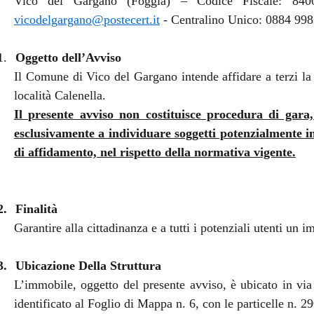
Vico del Gargano (Foggia) – Codice Fiscale: 84
vicodelgargano@postecert.it
- Centralino Unico: 0884 998
1.
Oggetto dell’Avviso
Il Comune di Vico del Gargano intende affidare
a terzi l
località Calenella.
Il presente avviso non costituisce procedura di gara,
esclusivamente a individuare soggetti potenzialmente in
di affidamento, nel rispetto della normativa vigente.
2.
Finalità
Garantire alla cittadinanza e a tutti i potenziali utenti un i
3.
Ubicazione Della Struttura
L’immobile, oggetto del presente avviso, è ubicato in via
identificato al Foglio di Mappa n. 6, con le particelle n. 2