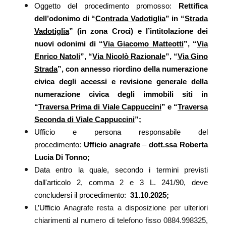
Oggetto del procedimento promosso:
Rettifica
dell’odonimo di “
Contrada Vadotiglia
” in “
Strada
Vadotiglia
” (in zona Croci) e l’intitolazione dei
nuovi odonimi di “
Via Giacomo Matteotti
”, “
Via
Enrico Natoli
”, “
Via Nicolò Razionale
”, “
Via Gino
Strada
”, con annesso riordino della numerazione
civica degli accessi e revisione generale della
numerazione civica degli immobili siti in
“
Traversa Prima di Viale Cappuccini
” e “
Traversa
Seconda di Viale Cappuccini
”;
Ufficio e persona responsabile del
procedimento:
Ufficio anagrafe
–
dott.ssa Roberta
Lucia Di Tonno;
Data entro la quale, secondo i termini previsti
dall'articolo 2, comma 2 e 3 L. 241/90, deve
concludersi il procedimento:
31.10.2025;
L’Ufficio
Anagrafe resta a disposizione per ulteriori
chiarimenti al numero di telefono fisso 0884.998325,