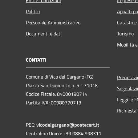
Enti e fondazioni
Imprese 
Politici
Appalti pu
Personale Amministrativo
Catasto e
Documenti e dati
Turismo
Mobilità e
CONTATTI
Comune di Vico del Gargano (FG)
Prenotaz
Piazza San Domenico n. 5 - 71018
Segnalazi
Codice Fiscale: 84000190714
Leggi le 
Partita IVA: 00980770713
Richiesta
PEC:
vicodelgargano@postecert.it
Centralino Unico: +39 0884 998311