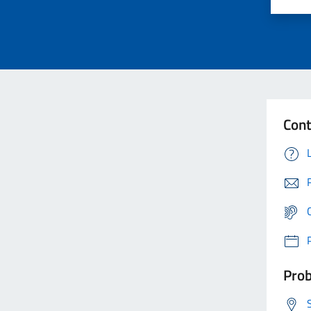
Cont
Prob