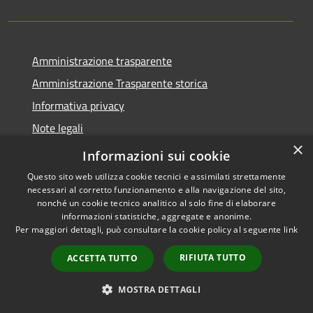
Amministrazione trasparente
Amministrazione Trasparente storica
Informativa privacy
Note legali
×
Dichiarazione di accessibilità
Informazioni sui cookie
Questo sito web utilizza cookie tecnici e assimilati strettamente
necessari al corretto funzionamento e alla navigazione del sito,
nonché un cookie tecnico analitico al solo fine di elaborare
informazioni statistiche, aggregate e anonime.
RSS
Copyright © 2026 • Comune di
Per maggiori dettagli, può consultare la cookie policy al seguente
link
Accessibilità
Vico del Gargano • Powered by
Privacy
Municipium
Accesso
•
RIFIUTA TUTTO
ACCETTA TUTTO
Cookie
redazione
Mappa del sito
MOSTRA DETTAGLI