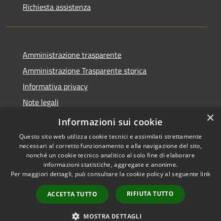
Richiesta assistenza
Amministrazione trasparente
Amministrazione Trasparente storica
Informativa privacy
Note legali
×
Dichiarazione di accessibilità
Informazioni sui cookie
Questo sito web utilizza cookie tecnici e assimilati strettamente
necessari al corretto funzionamento e alla navigazione del sito,
nonché un cookie tecnico analitico al solo fine di elaborare
informazioni statistiche, aggregate e anonime.
RSS
Copyright © 2026 • Comune di
Per maggiori dettagli, può consultare la cookie policy al seguente
link
Accessibilità
Vico del Gargano • Powered by
Privacy
Municipium
Accesso
•
RIFIUTA TUTTO
ACCETTA TUTTO
Cookie
redazione
Mappa del sito
MOSTRA DETTAGLI