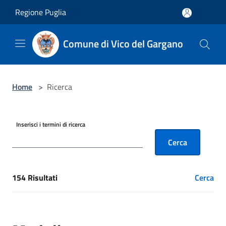
Salta al contenuto principale
Regione Puglia
Comune di Vico del Gargano
Home
>
Ricerca
Inserisci i termini di ricerca
Cerca
154 Risultati
Cerca
[results] Risultati