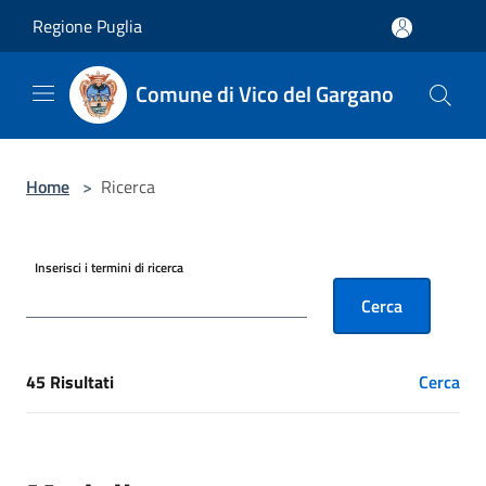
Salta al contenuto principale
Regione Puglia
Comune di Vico del Gargano
Home
>
Ricerca
Inserisci i termini di ricerca
Cerca
45 Risultati
Cerca
[results] Risultati