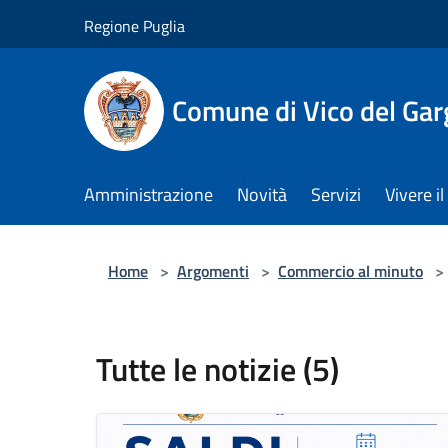
Salta al contenuto principale
Regione Puglia
Comune di Vico del Ga
Amministrazione
Novità
Servizi
Vivere 
Home
>
Argomenti
>
Commercio al minuto
>
Tutte le notizie (5)