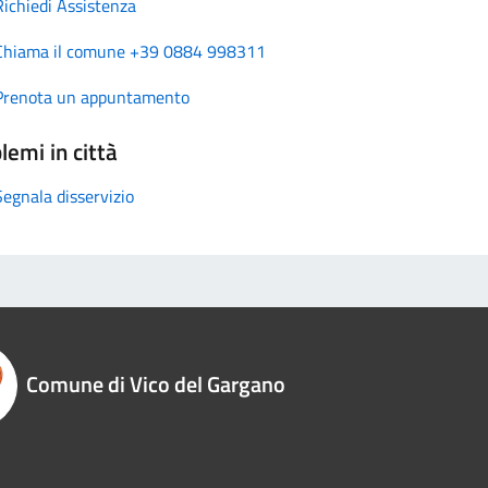
Richiedi Assistenza
Chiama il comune +39 0884 998311
Prenota un appuntamento
lemi in città
Segnala disservizio
Comune di Vico del Gargano