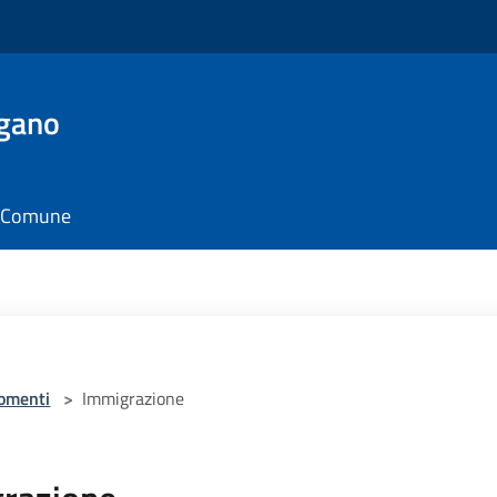
rgano
il Comune
omenti
>
Immigrazione