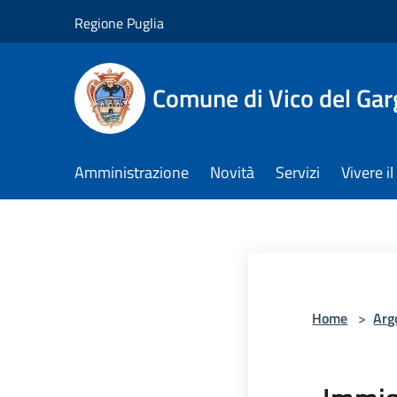
Salta al contenuto principale
Regione Puglia
Comune di Vico del Ga
Amministrazione
Novità
Servizi
Vivere 
Home
>
Arg