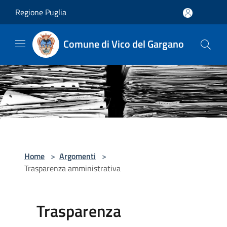
Salta al contenuto principale
Regione Puglia
Comune di Vico del Gargano
Home
>
Argomenti
>
Trasparenza amministrativa
Trasparenza