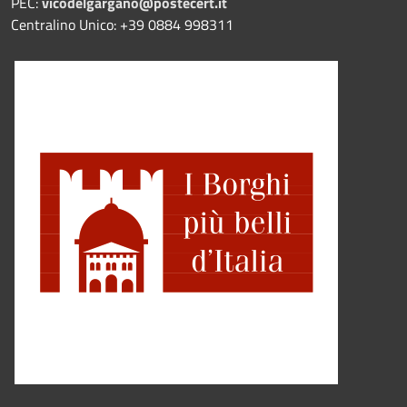
PEC:
vicodelgargano@postecert.it
Centralino Unico: +39 0884 998311