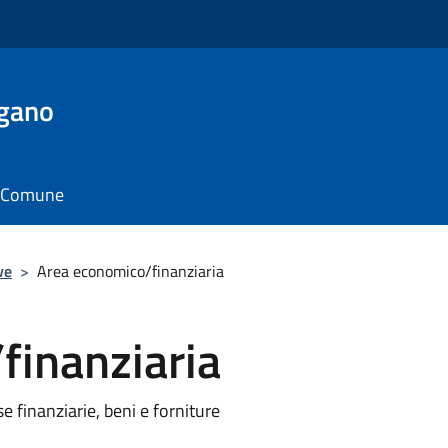
rgano
il Comune
ve
>
Area economico/finanziaria
finanziaria
rse finanziarie, beni e forniture