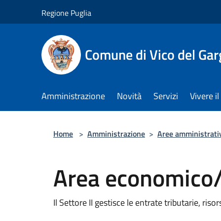
Salta al contenuto principale
Regione Puglia
Comune di Vico del Ga
Amministrazione
Novità
Servizi
Vivere 
Home
>
Amministrazione
>
Aree amministrati
Area economico/
Il Settore II gestisce le entrate tributarie, riso