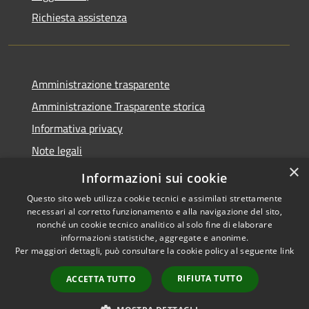
Richiesta assistenza
Amministrazione trasparente
Amministrazione Trasparente storica
Informativa privacy
Note legali
×
Dichiarazione di accessibilità
Informazioni sui cookie
Questo sito web utilizza cookie tecnici e assimilati strettamente
necessari al corretto funzionamento e alla navigazione del sito,
nonché un cookie tecnico analitico al solo fine di elaborare
informazioni statistiche, aggregate e anonime.
RSS
Copyright © 2026 • Comune di
Per maggiori dettagli, può consultare la cookie policy al seguente
link
Accessibilità
Vico del Gargano • Powered by
Privacy
Municipium
Accesso
•
RIFIUTA TUTTO
ACCETTA TUTTO
Cookie
redazione
Mappa del sito