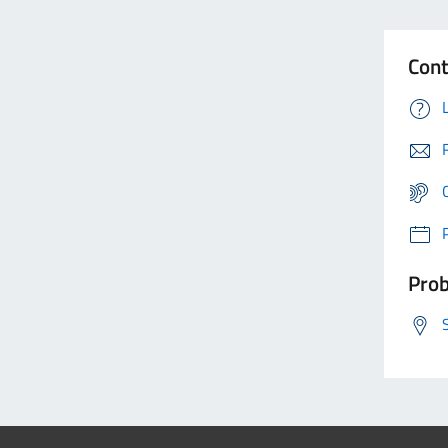
Cont
Prob