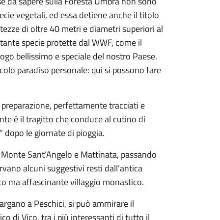
se da sapere sulla Foresta Umbra non sono
pecie vegetali, ed essa detiene anche il titolo
ltezze di oltre 40 metri e diametri superiori al
tante specie protette dal WWF, come il
uogo bellissimo e speciale del nostro Paese.
iccolo paradiso personale: qui si possono fare
i preparazione, perfettamente tracciati e
te è il tragitto che conduce al cutino di
 dopo le giornate di pioggia.
re Monte Sant’Angelo e Mattinata, passando
vano alcuni suggestivi resti dall’antica
ico ma affascinante villaggio monastico.
argano a Peschici, si può ammirare il
 di Vico, tra i più interessanti di tutto il