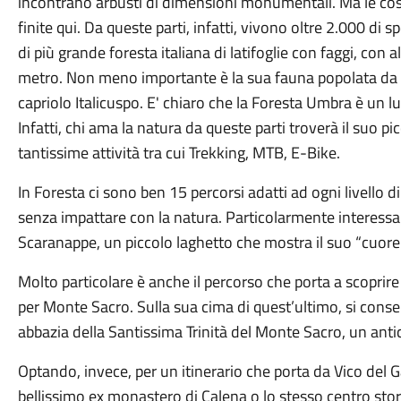
incontrano arbusti di dimensioni monumentali. Ma le co
finite qui. Da queste parti, infatti, vivono oltre 2.000 di s
di più grande foresta italiana di latifoglie con faggi, con a
metro. Non meno importante è la sua fauna popolata da 
capriolo Italicuspo. E' chiaro che la Foresta Umbra è un l
Infatti, chi ama la natura da queste parti troverà il suo p
tantissime attività tra cui Trekking, MTB, E-Bike.
In Foresta ci sono ben 15 percorsi adatti ad ogni livello d
senza impattare con la natura. Particolarmente interessan
Scaranappe, un piccolo laghetto che mostra il suo “cuore”
Molto particolare è anche il percorso che porta a scopri
per Monte Sacro. Sulla sua cima di quest’ultimo, si conser
abbazia della Santissima Trinità del Monte Sacro, un ant
Optando, invece, per un itinerario che porta da Vico del G
bellissimo ex monastero di Calena o lo stesso centro storico