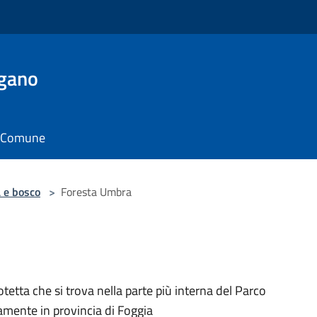
rgano
il Comune
 e bosco
>
Foresta Umbra
etta che si trova nella parte più interna del Parco
samente in provincia di Foggia