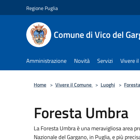
Salta al contenuto principale
Regione Puglia
Comune di Vico del Ga
Amministrazione
Novità
Servizi
Vivere 
Home
>
Vivere il Comune
>
Luoghi
>
Foresta
Foresta Umbra
La Foresta Umbra è una meravigliosa area prot
Nazionale del Gargano, in Puglia, e più preci