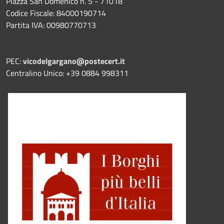
Piazza San Domenico n. 5 - 71018
Codice Fiscale: 84000190714
Partita IVA: 00980770713
PEC:
vicodelgargano@postecert.it
Centralino Unico: +39 0884 998311