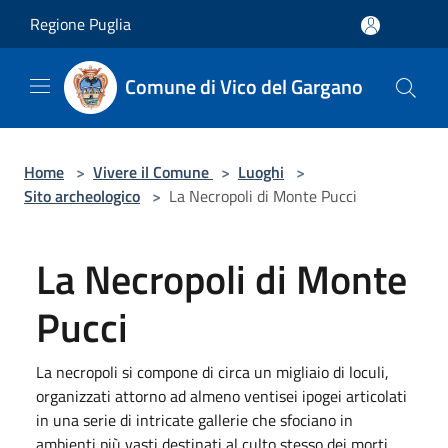
Salta al contenuto principale
Regione Puglia
Comune di Vico del Gargano
Home
>
Vivere il Comune
>
Luoghi
>
Sito archeologico
>
La Necropoli di Monte Pucci
La Necropoli di Monte
Pucci
La necropoli si compone di circa un migliaio di loculi,
organizzati attorno ad almeno ventisei ipogei articolati
in una serie di intricate gallerie che sfociano in
ambienti più vasti destinati al culto stesso dei morti