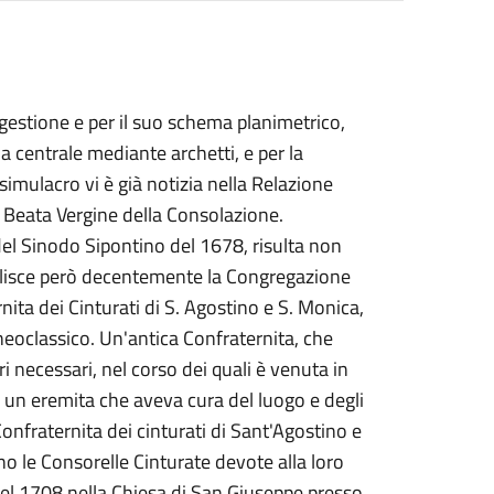
gestione e per il suo schema planimetrico,
a centrale mediante archetti, e per la
 simulacro vi è già notizia nella Relazione
a Beata Vergine della Consolazione.
 del Sinodo Sipontino del 1678, risulta non
plisce però decentemente la Congregazione
rnita dei Cinturati di S. Agostino e S. Monica,
 neoclassico. Un'antica Confraternita, che
 necessari, nel corso dei quali è venuta in
di un eremita che aveva cura del luogo e degli
Confraternita dei cinturati di Sant'Agostino e
o le Consorelle Cinturate devote alla loro
del 1708 nella Chiesa di San Giuseppe presso