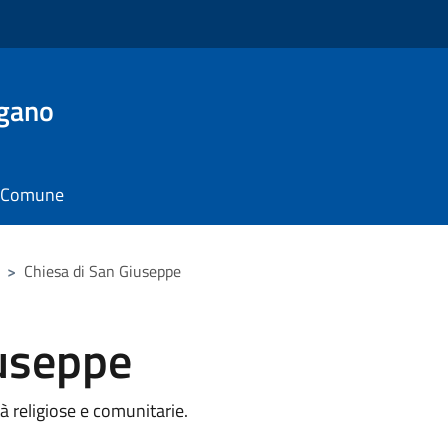
rgano
il Comune
>
Chiesa di San Giuseppe
iuseppe
à religiose e comunitarie.