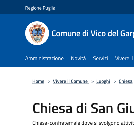
Salta al contenuto principale
Regione Puglia
Comune di Vico del Ga
Amministrazione
Novità
Servizi
Vivere 
Home
>
Vivere il Comune
>
Luoghi
>
Chiesa
Chiesa di San G
Chiesa-confraternale dove si svolgono attivit