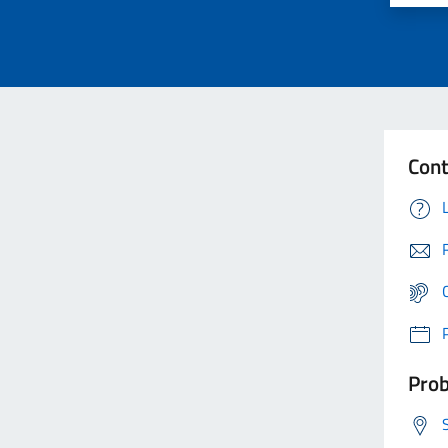
Cont
Prob