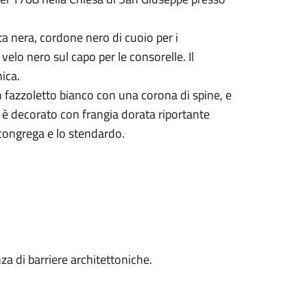
a nera, cordone nero di cuoio per i
velo nero sul capo per le consorelle. Il
ica.
n fazzoletto bianco con una corona di spine, e
e è decorato con frangia dorata riportante
zione della congrega e lo stendardo.
za di barriere architettoniche.