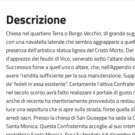
Descrizione
Chiesa nel quartiere Terra o Borgo Vecchio, di grande sug
con una navatella laterale che sembra aggrapparsi a quell
presenza dell'artistica statua lignea del Cristo Morto. Del
d'apprezzo del feudo di Vico, venerato sotto l'altare dell
Successivo forse a quell'unico altare, che, nell'Appendix
avere "rendita sufficiente per la sua manutenzione. Sup
de' fedeli in essa esistente". Certamente l'attiva Confrate
nel secolo scorso avrà fatto realizzare il portale di gusto
anche di recente ha meritoriamente provveduto a restauri
luce una sepoltura che si apre sulla strada, forse quella 
arredi sacri. Presso la chiesa di San Giuseppe ha sede la 
Santa Monica. Questa Confraternita accoglie al suo intern
protettrice Santa Monica. Essa fu fondata il 6 dicembre 