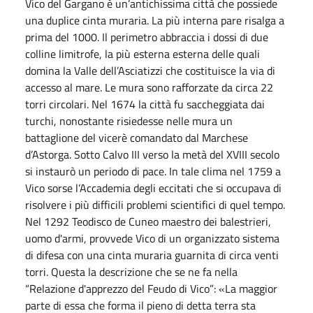
Vico del Gargano è un’antichissima città che possiede
una duplice cinta muraria. La più interna pare risalga a
prima del 1000. Il perimetro abbraccia i dossi di due
colline limitrofe, la più esterna esterna delle quali
domina la Valle dell’Asciatizzi che costituisce la via di
accesso al mare. Le mura sono rafforzate da circa 22
torri circolari. Nel 1674 la città fu saccheggiata dai
turchi, nonostante risiedesse nelle mura un
battaglione del vicerè comandato dal Marchese
d’Astorga. Sotto Calvo III verso la metà del XVIII secolo
si instaurò un periodo di pace. In tale clima nel 1759 a
Vico sorse l’Accademia degli eccitati che si occupava di
risolvere i più difficili problemi scientifici di quel tempo.
Nel 1292 Teodisco de Cuneo maestro dei balestrieri,
uomo d'armi, provvede Vico di un organizzato sistema
di difesa con una cinta muraria guarnita di circa venti
torri. Questa la descrizione che se ne fa nella
“Relazione d'apprezzo del Feudo di Vico”: «La maggior
parte di essa che forma il pieno di detta terra sta