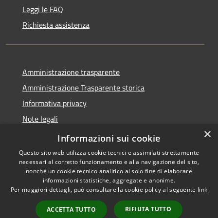
Leggi le FAQ
Richiesta assistenza
Amministrazione trasparente
Amministrazione Trasparente storica
Informativa privacy
Note legali
×
Dichiarazione di accessibilità
Informazioni sui cookie
Questo sito web utilizza cookie tecnici e assimilati strettamente
necessari al corretto funzionamento e alla navigazione del sito,
nonché un cookie tecnico analitico al solo fine di elaborare
informazioni statistiche, aggregate e anonime.
RSS
Copyright © 2026 • Comune di
Per maggiori dettagli, può consultare la cookie policy al seguente
link
Accessibilità
Vico del Gargano • Powered by
Privacy
Municipium
Accesso
•
RIFIUTA TUTTO
ACCETTA TUTTO